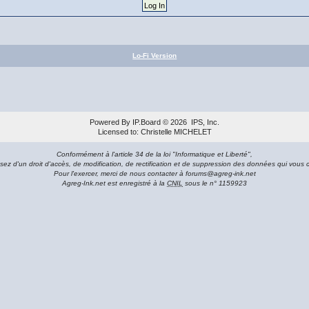
Lo-Fi Version
Powered By
IP.Board
© 2026
IPS, Inc
.
Licensed to: Christelle MICHELET
Conformément à l'article 34 de la loi "Informatique et Liberté",
sez d'un droit d'accès, de modification, de rectification et de suppression des données qui vous 
Pour l'exercer, merci de nous contacter à forums@agreg-ink.net
Agreg-Ink.net est enregistré à la
CNIL
sous le n° 1159923