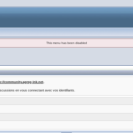
This menu has been disabled
p://community.agreg-ink.net
.
scussions en vous connectant avec vos identifiants.