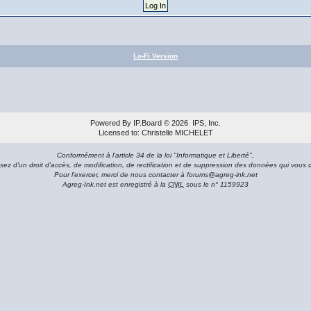
Lo-Fi Version
Powered By
IP.Board
© 2026
IPS, Inc
.
Licensed to: Christelle MICHELET
Conformément à l'article 34 de la loi "Informatique et Liberté",
sez d'un droit d'accès, de modification, de rectification et de suppression des données qui vous 
Pour l'exercer, merci de nous contacter à forums@agreg-ink.net
Agreg-Ink.net est enregistré à la
CNIL
sous le n° 1159923