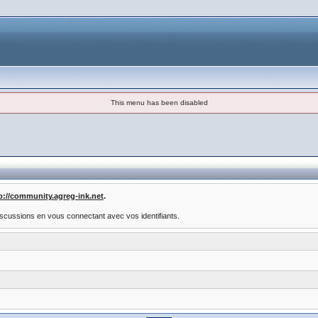
This menu has been disabled
p://community.agreg-ink.net
.
scussions en vous connectant avec vos identifiants.