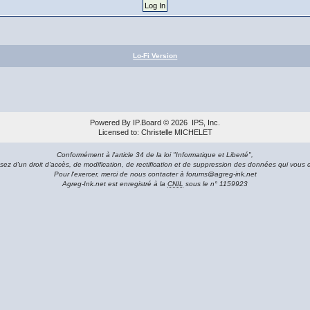
Lo-Fi Version
Powered By
IP.Board
© 2026
IPS, Inc
.
Licensed to: Christelle MICHELET
Conformément à l'article 34 de la loi "Informatique et Liberté",
sez d'un droit d'accès, de modification, de rectification et de suppression des données qui vous 
Pour l'exercer, merci de nous contacter à forums@agreg-ink.net
Agreg-Ink.net est enregistré à la
CNIL
sous le n° 1159923