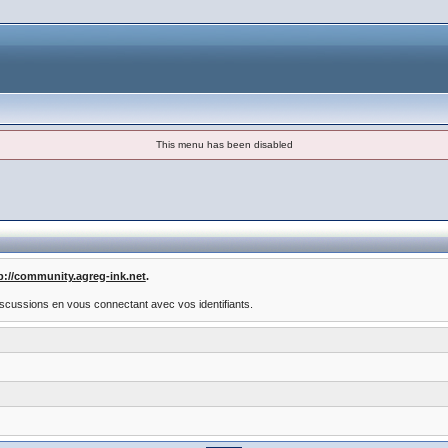
This menu has been disabled
p://community.agreg-ink.net
.
scussions en vous connectant avec vos identifiants.