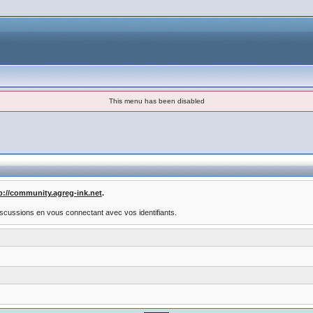
This menu has been disabled
p://community.agreg-ink.net
.
scussions en vous connectant avec vos identifiants.