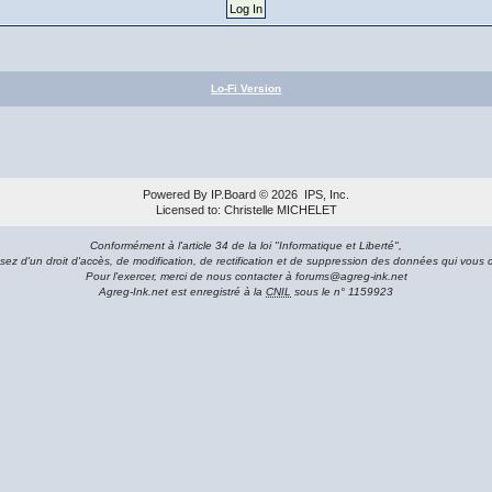
Lo-Fi Version
Powered By
IP.Board
© 2026
IPS, Inc
.
Licensed to: Christelle MICHELET
Conformément à l'article 34 de la loi "Informatique et Liberté",
sez d'un droit d'accès, de modification, de rectification et de suppression des données qui vous 
Pour l'exercer, merci de nous contacter à forums@agreg-ink.net
Agreg-Ink.net est enregistré à la
CNIL
sous le n° 1159923